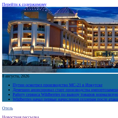
Перейти к содержимому
8 августа, 2026
Путин осмотрел производство МС-21 в Иркутске
Демешин анонсировал старт производства импортозамещ
Работу сервиса Wildberries по вывозу товаров нормализую
Wildberries начал первые начисления селлерам после атак
Отель
Новостная рассылка