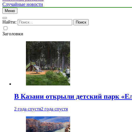
Случайные новости
Меню
Найти:
Заголовки
В Казани открыли детский парк «Е
2 года спустя
2 года спустя