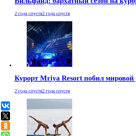
Вильфанд: бархатный сезон на куро
2 года спустя
2 года спустя
Курорт Mriya Resort побил мировой
2 года спустя
2 года спустя