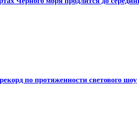
ртах Черного моря продлится до середи
 рекорд по протяженности светового шоу