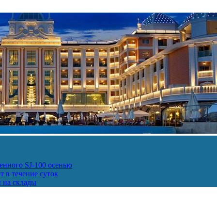
енного SJ-100 осенью
т в течение суток
и на склады