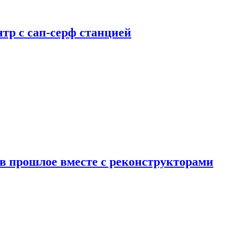
тр с сап-серф станцией
в прошлое вместе с реконструкторами