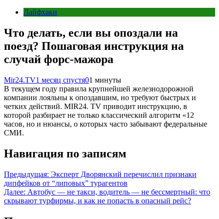
Лайфхаки
Что делать, если вы опоздали на
поезд? Пошаговая инструкция на
случай форс-мажора
Mir24.TV
1 месяц спустя
0
1 минуты
В текущем году правила крупнейшей железнодорожной
компании лояльны к опоздавшим, но требуют быстрых и
четких действий. MIR24. TV приводит инструкцию, в
которой разбирает не только классический алгоритм «12
часов, но и нюансы, о которых часто забывают федеральные
СМИ.
Навигация по записям
Предыдущая:
Эксперт Дворянский перечислил признаки
дипфейков от “липовых” турагентов
Далее:
Автобус — не такси, водитель — не бессмертный: что
скрывают турфирмы, и как не попасть в опасный рейс?