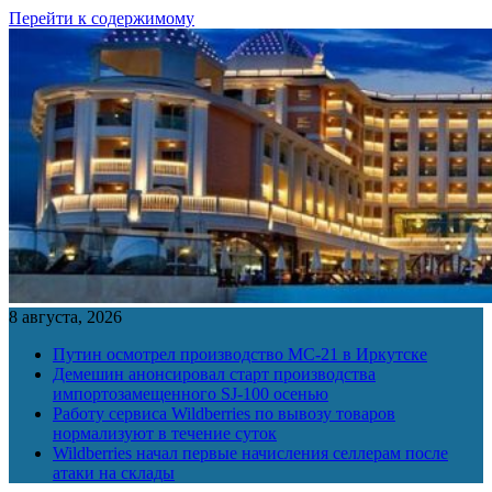
Перейти к содержимому
8 августа, 2026
Путин осмотрел производство МС-21 в Иркутске
Демешин анонсировал старт производства
импортозамещенного SJ-100 осенью
Работу сервиса Wildberries по вывозу товаров
нормализуют в течение суток
Wildberries начал первые начисления селлерам после
атаки на склады