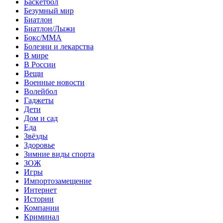
Баскетбол
Безумный мир
Биатлон
Биатлон/Лыжи
Бокс/MMA
Болезни и лекарства
В мире
В России
Вещи
Военные новости
Волейбол
Гаджеты
Дети
Дом и сад
Еда
Звёзды
Здоровье
Зимние виды спорта
ЗОЖ
Игры
Импортозамещение
Интернет
Истории
Компании
Криминал