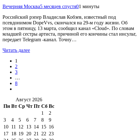
Вечерняя Москва
5 месяцев спустя
0
1 минуты
Российский рэпер Владислав Кобзев, известный под
псевдонимом DopeVvs, скончался на 29-м году жизни. Об
этом в пятницу, 13 марта, сообщил канал «Cloud». По словам
младшей сестры артиста, причиной его кончины стал инсульт,
передает Telegram -канал. Точну…
Читать далее
1
2
3
…
8
Август 2026
Пн
Вт
Ср
Чт
Пт
Сб
Вс
1
2
3
4
5
6
7
8
9
10
11
12
13
14
15
16
17
18
19
20
21
22
23