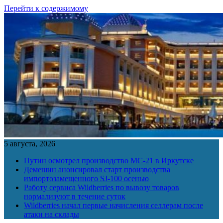
Перейти к содержимому
5 августа, 2026
Путин осмотрел производство МС-21 в Иркутске
Демешин анонсировал старт производства
импортозамещенного SJ-100 осенью
Работу сервиса Wildberries по вывозу товаров
нормализуют в течение суток
Wildberries начал первые начисления селлерам после
атаки на склады