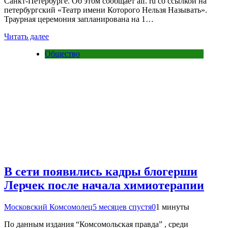
Санкт-Петербурге. Об этом сообщает aif. ru со ссылкой на
петербургский «Театр имени Которого Нельзя Называть».
Траурная церемония запланирована на 1…
Читать далее
Общество
В сети появились кадры блогерши
Лерчек после начала химиотерапии
Московский Комсомолец
5 месяцев спустя
0
1 минуты
По данным издания “Комсомольская правда” , среди