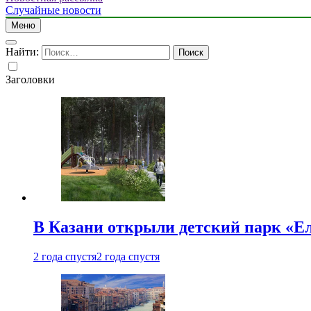
Случайные новости
Меню
Найти:
Заголовки
В Казани открыли детский парк «Е
2 года спустя
2 года спустя