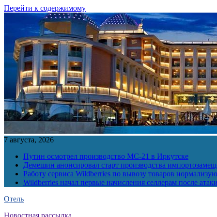
Перейти к содержимому
7 августа, 2026
Путин осмотрел производство МС-21 в Иркутске
Демешин анонсировал старт производства импортозамещ
Работу сервиса Wildberries по вывозу товаров нормализую
Wildberries начал первые начисления селлерам после атак
Отель
Новостная рассылка