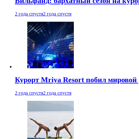
Вильфанд: бархатный сезон на куро
2 года спустя
2 года спустя
Курорт Mriya Resort побил мировой
2 года спустя
2 года спустя