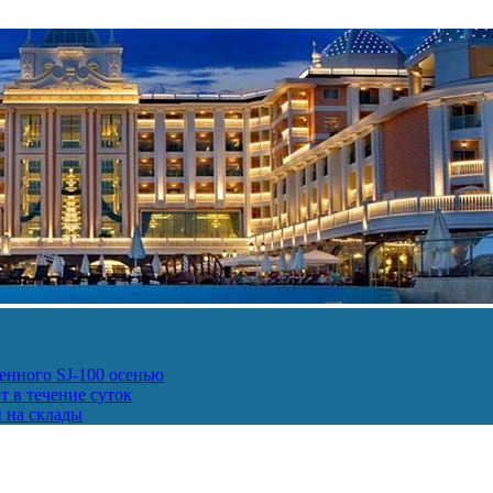
енного SJ-100 осенью
т в течение суток
и на склады