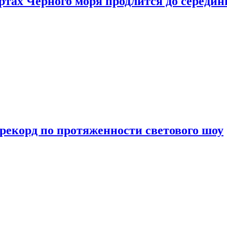
ртах Черного моря продлится до середи
 рекорд по протяженности светового шоу