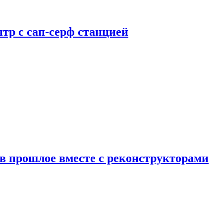
тр с сап-серф станцией
в прошлое вместе с реконструкторами