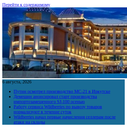
Перейти к содержимому
6 августа, 2026
Путин осмотрел производство МС-21 в Иркутске
Демешин анонсировал старт производства
импортозамещенного SJ-100 осенью
Работу сервиса Wildberries по вывозу товаров
нормализуют в течение суток
Wildberries начал первые начисления селлерам после
атаки на склады