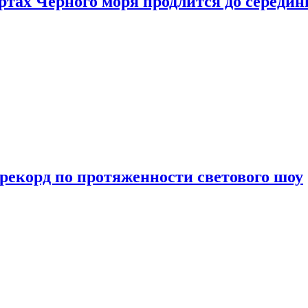
ртах Черного моря продлится до середи
 рекорд по протяженности светового шоу