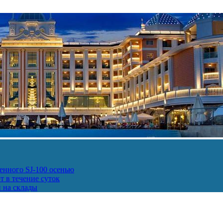
енного SJ-100 осенью
т в течение суток
и на склады