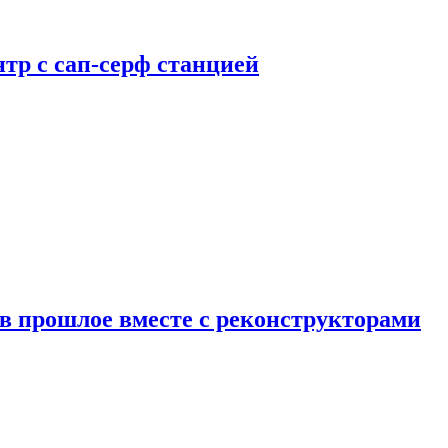
тр с сап-серф станцией
в прошлое вместе с реконструкторами