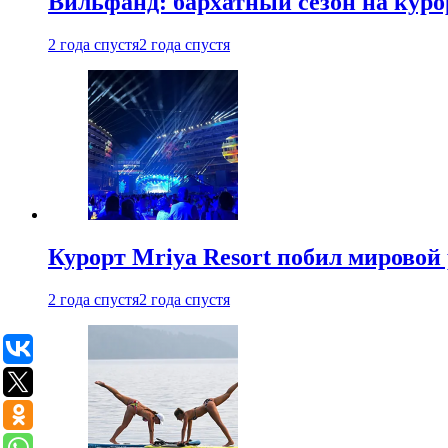
Вильфанд: бархатный сезон на куро
2 года спустя
2 года спустя
Курорт Mriya Resort побил мировой
2 года спустя
2 года спустя