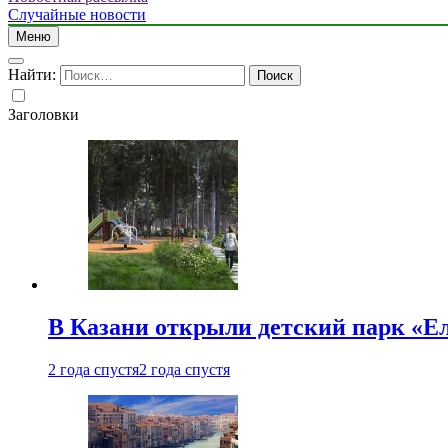
Случайные новости
Меню
Найти:
Заголовки
В Казани открыли детский парк «Е
2 года спустя
2 года спустя