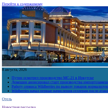
Перейти к содержимому
8 августа, 2026
Путин осмотрел производство МС-21 в Иркутске
Демешин анонсировал старт производства импортозамещ
Работу сервиса Wildberries по вывозу товаров нормализую
Wildberries начал первые начисления селлерам после атак
Отель
Новостная рассылка