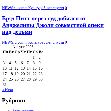
NEWSru.com :: Культура
5 лет спустя
0
Брэд Питт через суд добился от
Анджелины Джоли совместной опеки
над детьми
NEWSru.com :: Культура
5 лет спустя
0
Август 2026
Пн
Вт
Ср
Чт
Пт
Сб
Вс
1
2
3
4
5
6
7
8
9
10
11
12
13
14
15
16
17
18
19
20
21
22
23
24
25
26
27
28
29
30
31
« Июл
Рубрики
Автоновости