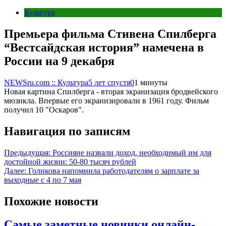
Культура
Премьера фильма Стивена Спилберга
“‎Вестсайдская история” намечена в
России на 9 декабря
NEWSru.com :: Культура
5 лет спустя
0
1 минуты
Новая картина Спилберга - вторая экранизация бродвейского
мюзикла. Впервые его экранизировали в 1961 году. Фильм
получил 10 "‎Оскаров".
Навигация по записям
Предыдущая:
Россияне назвали доход, необходимый им для
достойной жизни: 50-80 тысяч рублей
Далее:
Голикова напомнила работодателям о зарплате за
выходные с 4 по 7 мая
Похожие новости
Самые заметные новинки онлайн-