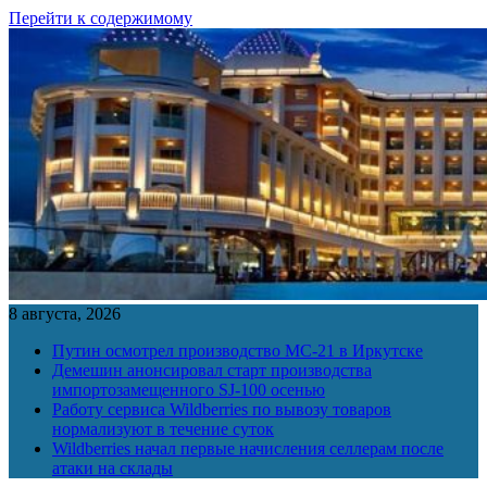
Перейти к содержимому
8 августа, 2026
Путин осмотрел производство МС-21 в Иркутске
Демешин анонсировал старт производства
импортозамещенного SJ-100 осенью
Работу сервиса Wildberries по вывозу товаров
нормализуют в течение суток
Wildberries начал первые начисления селлерам после
атаки на склады