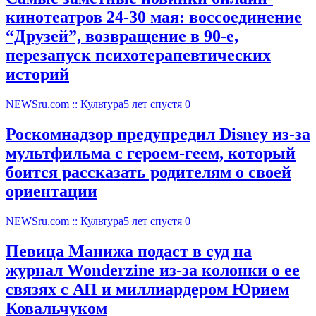
кинотеатров 24-30 мая: воссоединение
“Друзей”, возвращение в 90-е,
перезапуск психотерапевтических
историй
NEWSru.com :: Культура
5 лет спустя
0
Роскомнадзор предупредил Disney из-за
мультфильма c героем-геем, который
боится рассказать родителям о своей
ориентации
NEWSru.com :: Культура
5 лет спустя
0
Певица Манижа подаст в суд на
журнал Wonderzine из-за колонки о ее
связях с АП и миллиардером Юрием
Ковальчуком