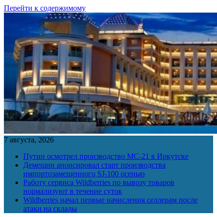
Перейти к содержимому
7 августа, 2026
Путин осмотрел производство МС-21 в Иркутске
Демешин анонсировал старт производства
импортозамещенного SJ-100 осенью
Работу сервиса Wildberries по вывозу товаров
нормализуют в течение суток
Wildberries начал первые начисления селлерам после
атаки на склады