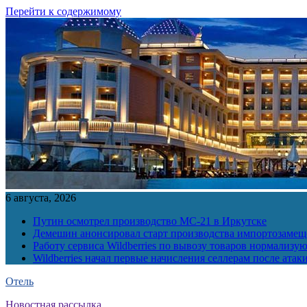
Перейти к содержимому
6 августа, 2026
Путин осмотрел производство МС-21 в Иркутске
Демешин анонсировал старт производства импортозамещ
Работу сервиса Wildberries по вывозу товаров нормализую
Wildberries начал первые начисления селлерам после атак
Отель
Новостная рассылка