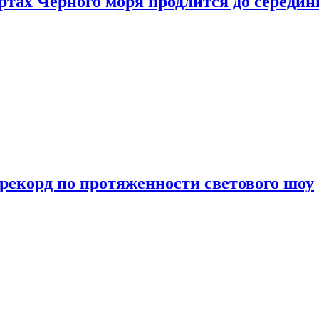
ртах Черного моря продлится до середи
 рекорд по протяженности светового шоу