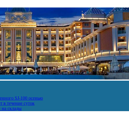
енного SJ-100 осенью
т в течение суток
и на склады