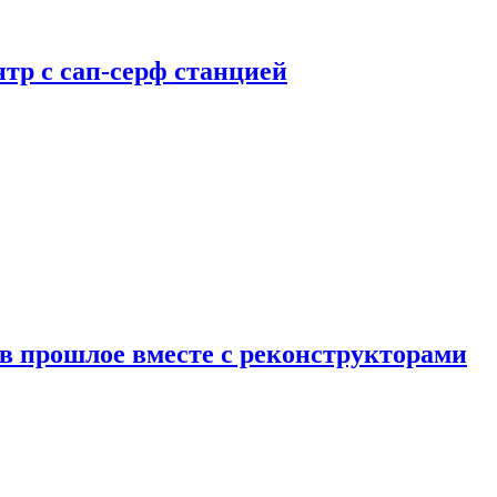
тр с сап-серф станцией
в прошлое вместе с реконструкторами