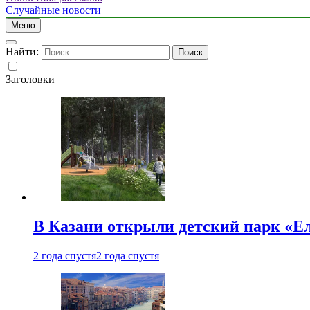
Случайные новости
Меню
Найти:
Заголовки
В Казани открыли детский парк «Е
2 года спустя
2 года спустя