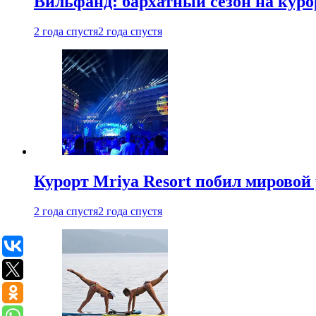
Вильфанд: бархатный сезон на куро
2 года спустя
2 года спустя
Курорт Mriya Resort побил мировой
2 года спустя
2 года спустя