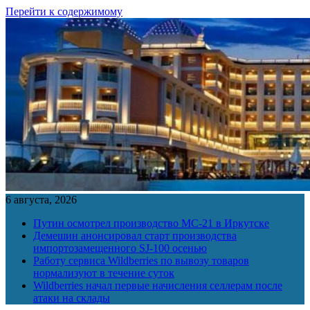
Перейти к содержимому
6 августа, 2026
Путин осмотрел производство МС-21 в Иркутске
Демешин анонсировал старт производства
импортозамещенного SJ-100 осенью
Работу сервиса Wildberries по вывозу товаров
нормализуют в течение суток
Wildberries начал первые начисления селлерам после
атаки на склады