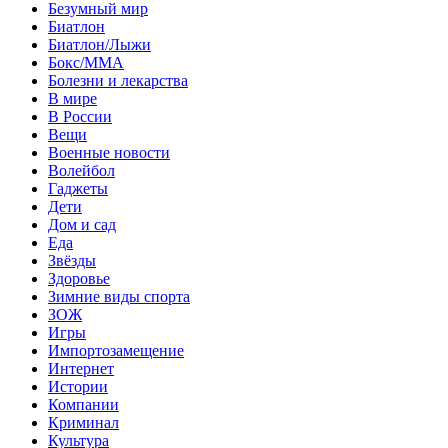
Безумный мир
Биатлон
Биатлон/Лыжи
Бокс/MMA
Болезни и лекарства
В мире
В России
Вещи
Военные новости
Волейбол
Гаджеты
Дети
Дом и сад
Еда
Звёзды
Здоровье
Зимние виды спорта
ЗОЖ
Игры
Импортозамещение
Интернет
Истории
Компании
Криминал
Культура