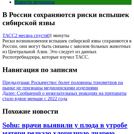
Новости медицины
В России сохраняются риски вспышек
сибирской язвы
ТАСС
2 месяца спустя
0
1 минуты
Риски возникновения вспышек сибирской язвы сохраняются в
России, они могут быть связаны с завозом больных животных
из Центральной Азии. Это следует из данных
Роспотребнадзора, которые изучил ТАСС.
Навигация по записям
Предыдущая:
Роскачество: более половины тонометров на
рынке не признаны медицинскими изделиями
Далее:
Сообщений о нежелательных реакциях на препараты
стало вдвое меньше с 2022 года
Похожие новости
Sohu: врачи выявили у плода в утробе
матери редкую хлоридную диарею