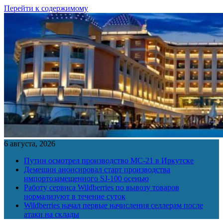
Перейти к содержимому
6 августа, 2026
Путин осмотрел производство МС-21 в Иркутске
Демешин анонсировал старт производства
импортозамещенного SJ-100 осенью
Работу сервиса Wildberries по вывозу товаров
нормализуют в течение суток
Wildberries начал первые начисления селлерам после
атаки на склады