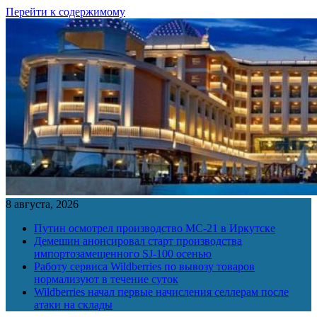
Перейти к содержимому
8 августа, 2026
Путин осмотрел производство МС-21 в Иркутске
Демешин анонсировал старт производства
импортозамещенного SJ-100 осенью
Работу сервиса Wildberries по вывозу товаров
нормализуют в течение суток
Wildberries начал первые начисления селлерам после
атаки на склады