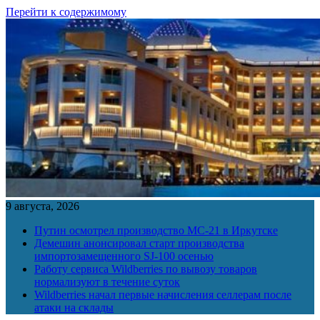
Перейти к содержимому
9 августа, 2026
Путин осмотрел производство МС-21 в Иркутске
Демешин анонсировал старт производства
импортозамещенного SJ-100 осенью
Работу сервиса Wildberries по вывозу товаров
нормализуют в течение суток
Wildberries начал первые начисления селлерам после
атаки на склады