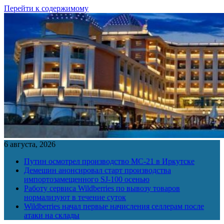
Перейти к содержимому
6 августа, 2026
Путин осмотрел производство МС-21 в Иркутске
Демешин анонсировал старт производства
импортозамещенного SJ-100 осенью
Работу сервиса Wildberries по вывозу товаров
нормализуют в течение суток
Wildberries начал первые начисления селлерам после
атаки на склады