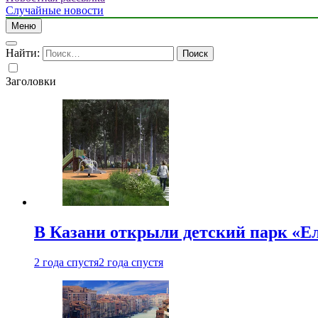
Случайные новости
Меню
Найти:
Заголовки
В Казани открыли детский парк «Е
2 года спустя
2 года спустя