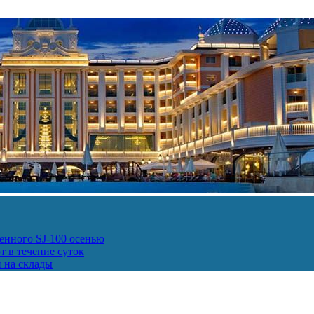
енного SJ-100 осенью
т в течение суток
и на склады