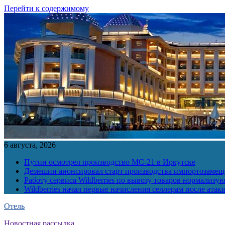
Перейти к содержимому
6 августа, 2026
Путин осмотрел производство МС-21 в Иркутске
Демешин анонсировал старт производства импортозамещ
Работу сервиса Wildberries по вывозу товаров нормализую
Wildberries начал первые начисления селлерам после атак
Отель
Новостная рассылка