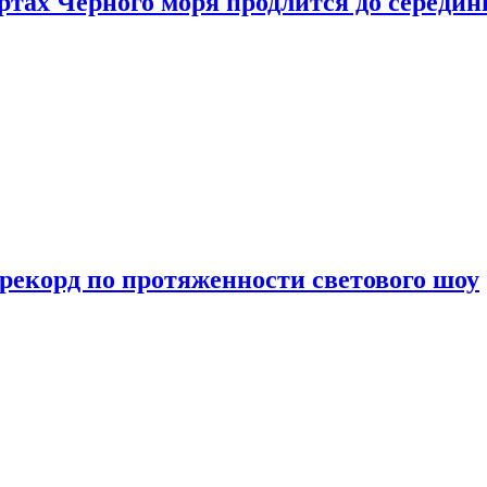
ртах Черного моря продлится до середи
 рекорд по протяженности светового шоу