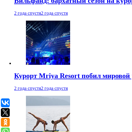
Вильфанд: бархатный сезон на куро
2 года спустя
2 года спустя
Курорт Mriya Resort побил мировой
2 года спустя
2 года спустя