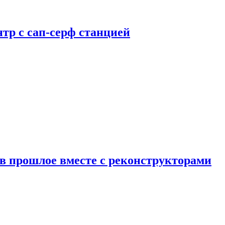
тр с сап-серф станцией
в прошлое вместе с реконструкторами