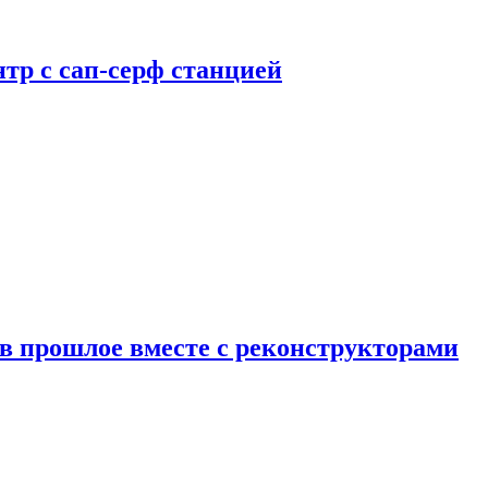
тр с сап-серф станцией
в прошлое вместе с реконструкторами