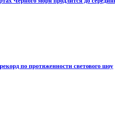
ртах Черного моря продлится до середи
 рекорд по протяженности светового шоу