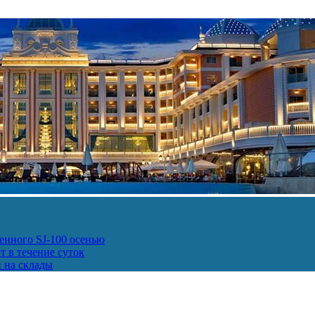
енного SJ-100 осенью
т в течение суток
и на склады