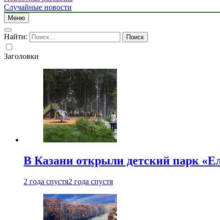
Случайные новости
Меню
Найти:
Заголовки
В Казани открыли детский парк «Е
2 года спустя
2 года спустя