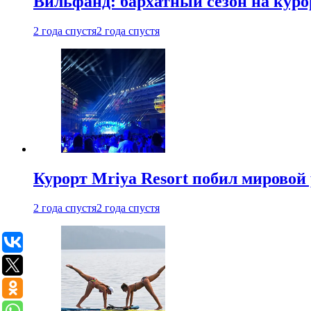
Вильфанд: бархатный сезон на куро
2 года спустя
2 года спустя
Курорт Mriya Resort побил мировой
2 года спустя
2 года спустя