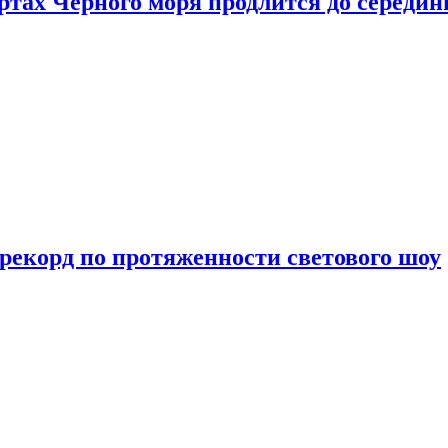
ртах Черного моря продлится до середи
 рекорд по протяженности светового шоу