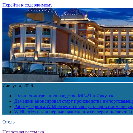
Перейти к содержимому
7 августа, 2026
Путин осмотрел производство МС-21 в Иркутске
Демешин анонсировал старт производства импортозамещ
Работу сервиса Wildberries по вывозу товаров нормализую
Wildberries начал первые начисления селлерам после атак
Отель
Новостная рассылка