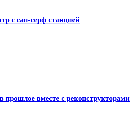
тр с сап-серф станцией
в прошлое вместе с реконструкторами