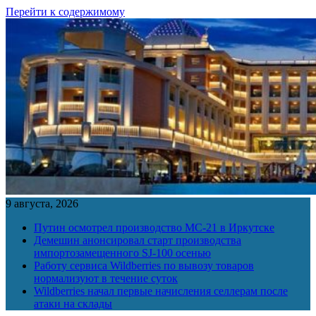
Перейти к содержимому
9 августа, 2026
Путин осмотрел производство МС-21 в Иркутске
Демешин анонсировал старт производства
импортозамещенного SJ-100 осенью
Работу сервиса Wildberries по вывозу товаров
нормализуют в течение суток
Wildberries начал первые начисления селлерам после
атаки на склады