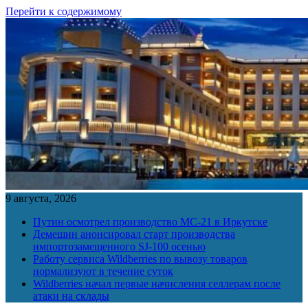
Перейти к содержимому
9 августа, 2026
Путин осмотрел производство МС-21 в Иркутске
Демешин анонсировал старт производства
импортозамещенного SJ-100 осенью
Работу сервиса Wildberries по вывозу товаров
нормализуют в течение суток
Wildberries начал первые начисления селлерам после
атаки на склады