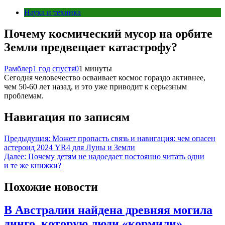
Наука и техника
Почему космический мусор на орбите
Земли предвещает катастрофу?
Рамблер
1 год спустя
0
1 минуты
Сегодня человечество осваивает космос гораздо активнее,
чем 50-60 лет назад, и это уже приводит к серьезным
проблемам.
Навигация по записям
Предыдущая:
Может пропасть связь и навигация: чем опасен
астероид 2024 YR4 для Луны и Земли
Далее:
Почему детям не надоедает постоянно читать одни
и те же книжки?
Похожие новости
В Австралии найдена древняя могила
динго, которую люди «кормили»