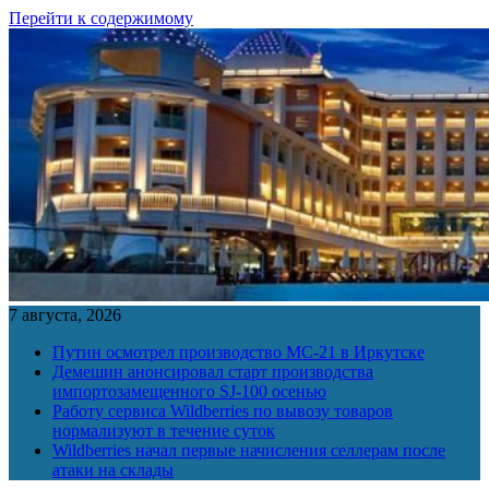
Перейти к содержимому
7 августа, 2026
Путин осмотрел производство МС-21 в Иркутске
Демешин анонсировал старт производства
импортозамещенного SJ-100 осенью
Работу сервиса Wildberries по вывозу товаров
нормализуют в течение суток
Wildberries начал первые начисления селлерам после
атаки на склады