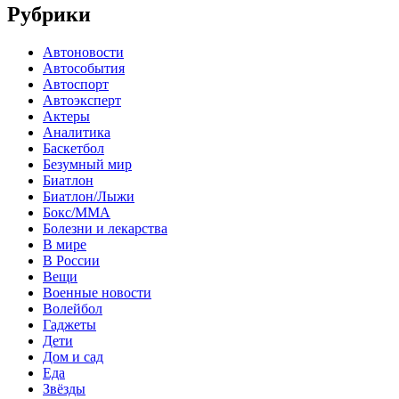
Рубрики
Автоновости
Автособытия
Автоспорт
Автоэксперт
Актеры
Аналитика
Баскетбол
Безумный мир
Биатлон
Биатлон/Лыжи
Бокс/MMA
Болезни и лекарства
В мире
В России
Вещи
Военные новости
Волейбол
Гаджеты
Дети
Дом и сад
Еда
Звёзды