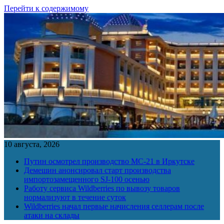
Перейти к содержимому
10 августа, 2026
Путин осмотрел производство МС-21 в Иркутске
Демешин анонсировал старт производства
импортозамещенного SJ-100 осенью
Работу сервиса Wildberries по вывозу товаров
нормализуют в течение суток
Wildberries начал первые начисления селлерам после
атаки на склады