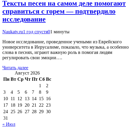
Тексты песен на самом деле помогают
справиться с горем — подтвердило
исследование
Naukatv.ru
1 год спустя
0
1 минуты
Новое исследование, проведенное учеными из Еврейского
университета в Иерусалиме, показало, что музыка, а особенно
слова в песнях, играют важную роль в помогая людям
регулировать свои эмоции….
Читать далее
Август 2026
Пн
Вт
Ср
Чт
Пт
Сб
Вс
1
2
3
4
5
6
7
8
9
10
11
12
13
14
15
16
17
18
19
20
21
22
23
24
25
26
27
28
29
30
31
« Июл