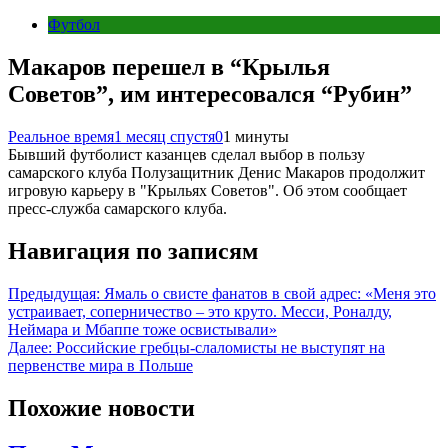
Футбол
Макаров перешел в “Крылья
Советов”, им интересовался “Рубин”
Реальное время
1 месяц спустя
0
1 минуты
Бывший футболист казанцев сделал выбор в пользу
самарского клуба Полузащитник Денис Макаров продолжит
игровую карьеру в "Крыльях Советов". Об этом сообщает
пресс-служба самарского клуба.
Навигация по записям
Предыдущая:
Ямаль о свисте фанатов в свой адрес: «Меня это
устраивает, соперничество – это круто. Месси, Роналду,
Неймара и Мбаппе тоже освистывали»
Далее:
Российские гребцы-слаломисты не выступят на
первенстве мира в Польше
Похожие новости