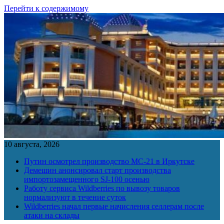
Перейти к содержимому
10 августа, 2026
Путин осмотрел производство МС-21 в Иркутске
Демешин анонсировал старт производства
импортозамещенного SJ-100 осенью
Работу сервиса Wildberries по вывозу товаров
нормализуют в течение суток
Wildberries начал первые начисления селлерам после
атаки на склады