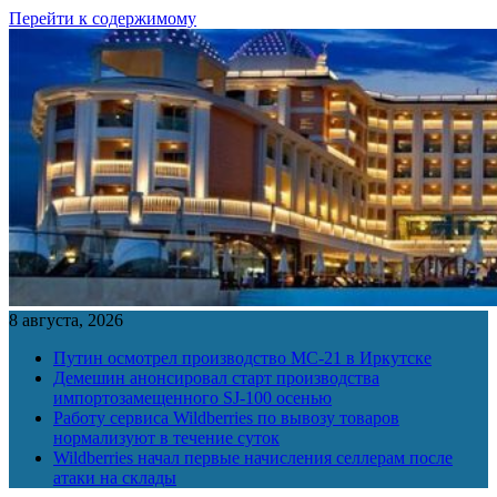
Перейти к содержимому
8 августа, 2026
Путин осмотрел производство МС-21 в Иркутске
Демешин анонсировал старт производства
импортозамещенного SJ-100 осенью
Работу сервиса Wildberries по вывозу товаров
нормализуют в течение суток
Wildberries начал первые начисления селлерам после
атаки на склады