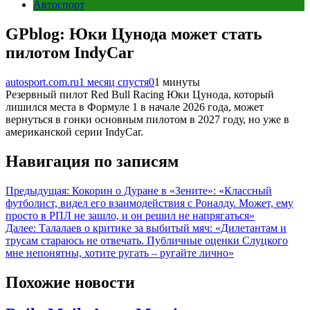
Автоспорт
GPblog: Юки Цунода может стать
пилотом IndyCar
autosport.com.ru
1 месяц спустя
0
1 минуты
Резервный пилот Red Bull Racing Юки Цунода, который
лишился места в Формуле 1 в начале 2026 года, может
вернуться в гонки основным пилотом в 2027 году, но уже в
американской серии IndyCar.
Навигация по записям
Предыдущая:
Кокорин о Дуране в «Зените»: «Классный
футболист, видел его взаимодействия с Роналду. Может, ему
просто в РПЛ не зашло, и он решил не напрягаться»
Далее:
Талалаев о критике за выбитый мяч: «Дилетантам и
трусам стараюсь не отвечать. Публичные оценки Слуцкого
мне непонятны, хотите ругать – ругайте лично»
Похожие новости