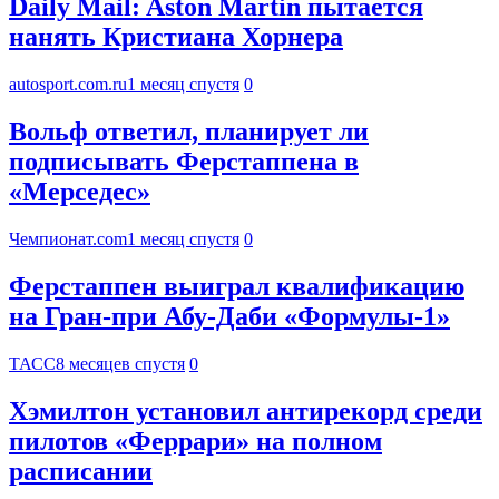
Daily Mail: Aston Martin пытается
нанять Кристиана Хорнера
autosport.com.ru
1 месяц спустя
0
Вольф ответил, планирует ли
подписывать Ферстаппена в
«Мерседес»
Чемпионат.com
1 месяц спустя
0
Ферстаппен выиграл квалификацию
на Гран-при Абу-Даби «Формулы-1»
ТАСС
8 месяцев спустя
0
Хэмилтон установил антирекорд среди
пилотов «Феррари» на полном
расписании