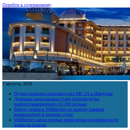
Перейти к содержимому
7 августа, 2026
Путин осмотрел производство МС-21 в Иркутске
Демешин анонсировал старт производства
импортозамещенного SJ-100 осенью
Работу сервиса Wildberries по вывозу товаров
нормализуют в течение суток
Wildberries начал первые начисления селлерам после
атаки на склады