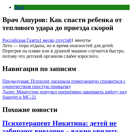
Дети
Врач Ашуров: Как спасти ребенка от
теплового удара до приезда скорой
Российская Газета
1 месяц спустя
0
1 минуты
Лето — пора отдыха, но и время опасностей для детей.
Перегрев на пляже или в душной машине случается быстро,
потому что детский организм слабее взрослого.
Навигация по записям
Предыдущая:
Психолог раскрыла помогающую справиться с
одиночеством простую привычку
Далее:
Мишустин поручил оперативно завершить работу над
Superjet и МС-21
Похожие новости
Психотерапевт Никитина: детей не
забирают внезапно – важно увидеть