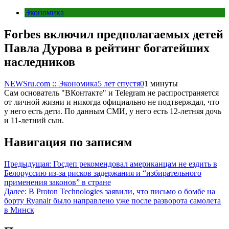
Экономика
Forbes включил предполагаемых детей
Павла Дурова в рейтинг богатейших
наследников
NEWSru.com :: Экономика
5 лет спустя
0
1 минуты
Сам основатель "ВКонтакте" и Telegram не распространяется
от личной жизни и никогда официально не подтверждал, что
у него есть дети. По данным СМИ, у него есть 12-летняя дочь
и 11-летний сын.
Навигация по записям
Предыдущая:
Госдеп рекомендовал американцам не ездить в
Белоруссию из-за рисков задержания и “избирательного
применения законов” в стране
Далее:
В Proton Technologies заявили, что письмо о бомбе на
борту Ryanair было направлено уже после разворота самолета
в Минск