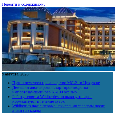
Перейти к содержимому
9 августа, 2026
Путин осмотрел производство МС-21 в Иркутске
Демешин анонсировал старт производства
импортозамещенного SJ-100 осенью
Работу сервиса Wildberries по вывозу товаров
нормализуют в течение суток
Wildberries начал первые начисления селлерам после
атаки на склады