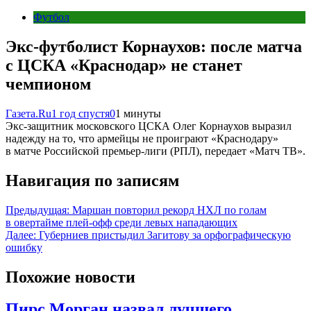
Футбол
Экс-футболист Корнаухов: после матча
с ЦСКА «Краснодар» не станет
чемпионом
Газета.Ru
1 год спустя
0
1 минуты
Экс-защитник московского ЦСКА Олег Корнаухов выразил
надежду на то, что армейцы не проиграют «Краснодару»
в матче Российской премьер-лиги (РПЛ), передает «Матч ТВ».
Навигация по записям
Предыдущая:
Маршан повторил рекорд НХЛ по голам
в овертайме плей-офф среди левых нападающих
Далее:
Губерниев пристыдил Загитову за орфографическую
ошибку
Похожие новости
Пирс Морган назвал лучшего