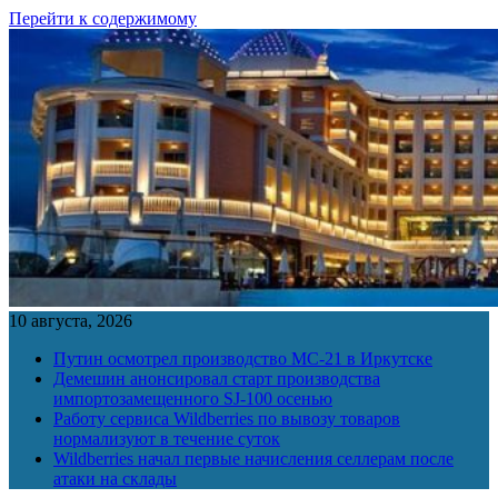
Перейти к содержимому
10 августа, 2026
Путин осмотрел производство МС-21 в Иркутске
Демешин анонсировал старт производства
импортозамещенного SJ-100 осенью
Работу сервиса Wildberries по вывозу товаров
нормализуют в течение суток
Wildberries начал первые начисления селлерам после
атаки на склады