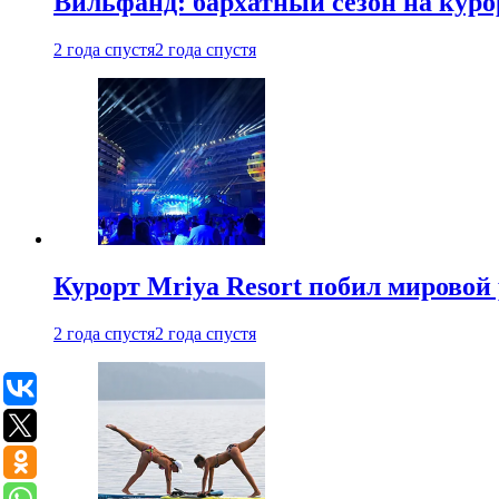
Вильфанд: бархатный сезон на куро
2 года спустя
2 года спустя
Курорт Mriya Resort побил мировой
2 года спустя
2 года спустя