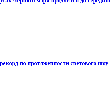
ртах Черного моря продлится до середи
 рекорд по протяженности светового шоу