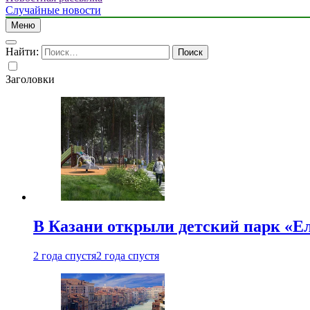
Случайные новости
Меню
Найти:
Заголовки
В Казани открыли детский парк «Е
2 года спустя
2 года спустя