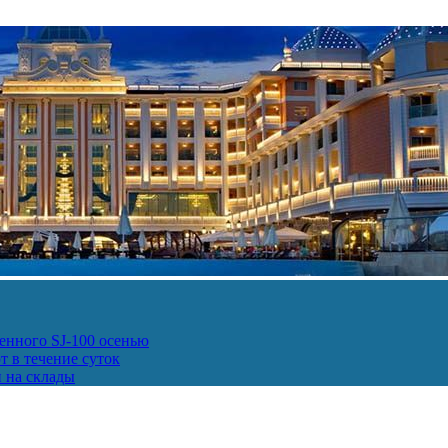
енного SJ-100 осенью
т в течение суток
и на склады