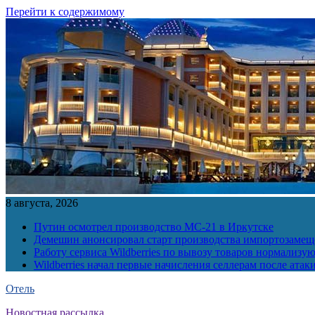
Перейти к содержимому
8 августа, 2026
Путин осмотрел производство МС-21 в Иркутске
Демешин анонсировал старт производства импортозамещ
Работу сервиса Wildberries по вывозу товаров нормализую
Wildberries начал первые начисления селлерам после атак
Отель
Новостная рассылка