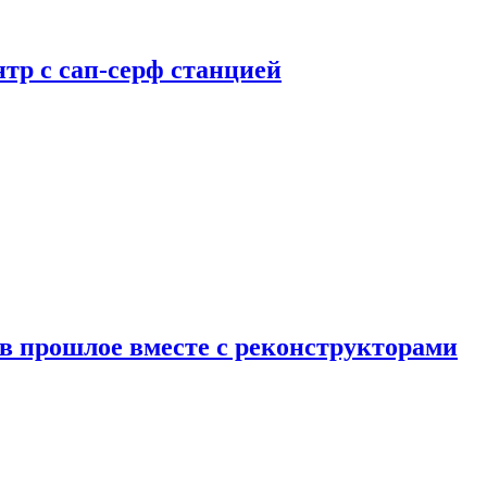
тр с сап-серф станцией
в прошлое вместе с реконструкторами