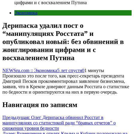
цифрами и с восхвалением Путина
Экономика
Дерипаска удалил пост о
“манипуляциях Росстата” и
опубликовал новый: без обвинений в
жонглировании цифрами и с
восхвалением Путина
NEWSru.com :: Экономика
5 лет спустя
0
1 минуты
Произошло это после того, как пресс-секретарь президента
Дмитрий Песков прокомментировал заявление бизнесмена,
заявив, что в Кремле доверяют данным Росстата о статистике
по бедности и ориентируются на них в первую очередь.
Навигация по записям
Предыдущая:
Олег Дерипаска обвинил Росстат в
манипуляциях со статистикой ради “бравых отчетов” о
снижении уровня бедности
Далее:
Размещение в отелях Крыма и Кубани подорожало на