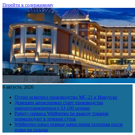
Перейти к содержимому
6 августа, 2026
Путин осмотрел производство МС-21 в Иркутске
Демешин анонсировал старт производства
импортозамещенного SJ-100 осенью
Работу сервиса Wildberries по вывозу товаров
нормализуют в течение суток
Wildberries начал первые начисления селлерам после
атаки на склады