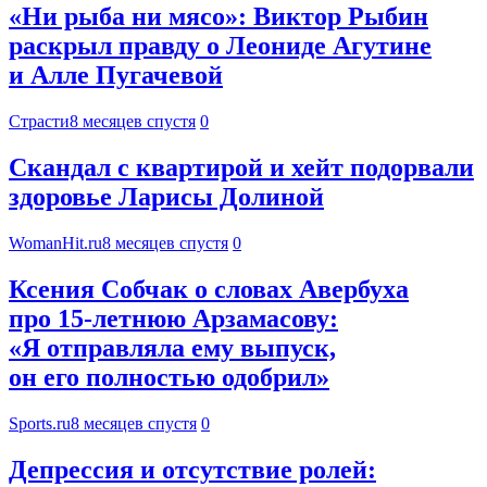
«Ни рыба ни мясо»: Виктор Рыбин
раскрыл правду о Леониде Агутине
и Алле Пугачевой
Страсти
8 месяцев спустя
0
Скандал с квартирой и хейт подорвали
здоровье Ларисы Долиной
WomanHit.ru
8 месяцев спустя
0
Ксения Собчак о словах Авербуха
про 15-летнюю Арзамасову:
«Я отправляла ему выпуск,
он его полностью одобрил»
Sports.ru
8 месяцев спустя
0
Депрессия и отсутствие ролей: