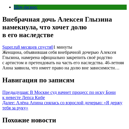
Шоу-бизнес
Внебрачная дочь Алексея Глызина
намекнула, что хочет долю
в его наследстве
Super.ru
8 месяцев спустя
0
1 минуты
Женщина, объявившая себя внебрачной дочерью Алексея
Глызина, намерена официально закрепить своё родство
с артистом и претендовать на часть его наследства. 46-летняя
Анна заявила, что имеет право на долю вне зависимости…
Навигация по записям
Предыдущая:
В Москве суд начнет процесс по иску Бони
к невесте Лепса Кибе
Далее:
Алёна Апина снялась со взрослой дочерью: «Я держу
тебя за руку»
Похожие новости