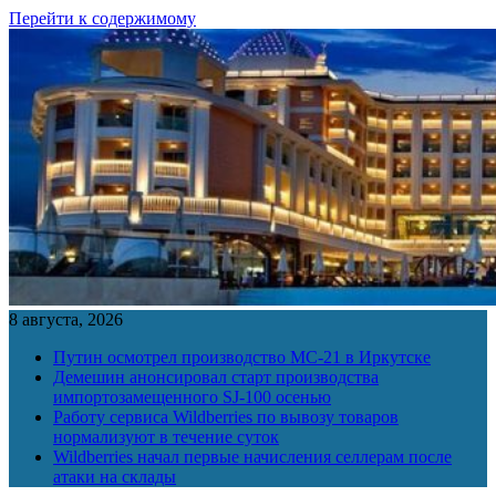
Перейти к содержимому
8 августа, 2026
Путин осмотрел производство МС-21 в Иркутске
Демешин анонсировал старт производства
импортозамещенного SJ-100 осенью
Работу сервиса Wildberries по вывозу товаров
нормализуют в течение суток
Wildberries начал первые начисления селлерам после
атаки на склады