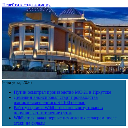
Перейти к содержимому
9 августа, 2026
Путин осмотрел производство МС-21 в Иркутске
Демешин анонсировал старт производства
импортозамещенного SJ-100 осенью
Работу сервиса Wildberries по вывозу товаров
нормализуют в течение суток
Wildberries начал первые начисления селлерам после
атаки на склады