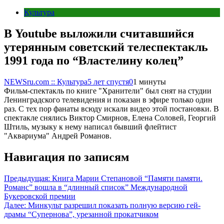
Культура
В Youtube выложили считавшийся
утерянным советский телеспектакль
1991 года по “Властелину колец”
NEWSru.com :: Культура
5 лет спустя
0
1 минуты
Фильм-спектакль по книге "Хранители" был снят на студии
Ленинградского телевидения и показан в эфире только один
раз. С тех пор фанаты всюду искали видео этой постановки. В
спектакле снялись Виктор Смирнов, Елена Соловей, Георгий
Штиль, музыку к нему написал бывший флейтист
"Аквариума" Андрей Романов.
Навигация по записям
Предыдущая:
Книга Марии Степановой “Памяти памяти.
Романс” вошла в “длинный список” Международной
Букеровской премии
Далее:
Минкульт разрешил показать полную версию гей-
драмы “Супернова”, урезанной прокатчиком