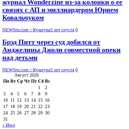
журнал Wonderzine из-за колонки о ее
связях с АП и миллиардером Юрием
Ковальчуком
NEWSru.com :: Культура
5 лет спустя
0
Брэд Питт через суд добился от
Анджелины Джоли совместной опеки
над детьми
NEWSru.com :: Культура
5 лет спустя
0
Август 2026
Пн
Вт
Ср
Чт
Пт
Сб
Вс
1
2
3
4
5
6
7
8
9
10
11
12
13
14
15
16
17
18
19
20
21
22
23
24
25
26
27
28
29
30
31
« Июл