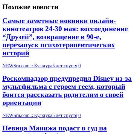
Похожие новости
Самые заметные новинки онлайн-
кинотеатров 24-30 мая: воссоединение
“Друзей”, возвращение в 90-е,
перезапуск психотерапевтических
историй
NEWSru.com :: Культура
5 лет спустя
0
Роскомнадзор предупредил Disney из-за
мультфильма c героем-геем, который
боится рассказать родителям о своей
ориентации
NEWSru.com :: Культура
5 лет спустя
0
Певица Манижа подаст в суд на