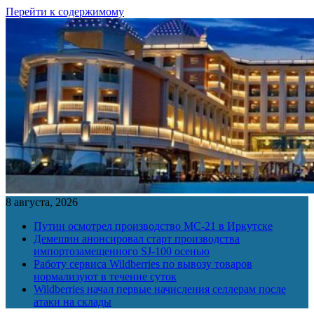
Перейти к содержимому
8 августа, 2026
Путин осмотрел производство МС-21 в Иркутске
Демешин анонсировал старт производства
импортозамещенного SJ-100 осенью
Работу сервиса Wildberries по вывозу товаров
нормализуют в течение суток
Wildberries начал первые начисления селлерам после
атаки на склады