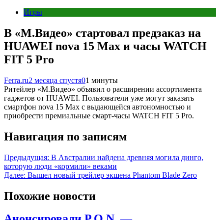
Игры
В «М.Видео» стартовал предзаказ на
HUAWEI nova 15 Max и часы WATCH
FIT 5 Pro
Ferra.ru
2 месяца спустя
0
1 минуты
Ритейлер «М.Видео» объявил о расширении ассортимента
гаджетов от HUAWEI. Пользователи уже могут заказать
смартфон nova 15 Max с выдающейся автономностью и
приобрести премиальные смарт-часы WATCH FIT 5 Pro.
Навигация по записям
Предыдущая:
В Австралии найдена древняя могила динго,
которую люди «кормили» веками
Далее:
Вышел новый трейлер экшена Phantom Blade Zero
Похожие новости
Анонсировали P.O.N. —