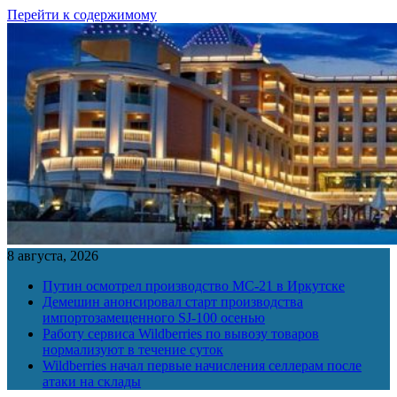
Перейти к содержимому
8 августа, 2026
Путин осмотрел производство МС-21 в Иркутске
Демешин анонсировал старт производства
импортозамещенного SJ-100 осенью
Работу сервиса Wildberries по вывозу товаров
нормализуют в течение суток
Wildberries начал первые начисления селлерам после
атаки на склады