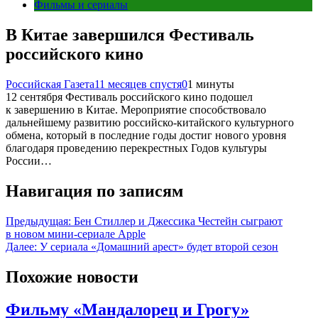
Фильмы и сериалы
В Китае завершился Фестиваль
российского кино
Российская Газета
11 месяцев спустя
0
1 минуты
12 сентября Фестиваль российского кино подошел
к завершению в Китае. Мероприятие способствовало
дальнейшему развитию российско-китайского культурного
обмена, который в последние годы достиг нового уровня
благодаря проведению перекрестных Годов культуры
России…
Навигация по записям
Предыдущая:
Бен Стиллер и Джессика Честейн сыграют
в новом мини-сериале Apple
Далее:
У сериала «Домашний арест» будет второй сезон
Похожие новости
Фильму «Мандалорец и Грогу»