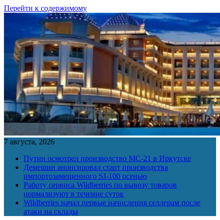
Перейти к содержимому
7 августа, 2026
Путин осмотрел производство МС-21 в Иркутске
Демешин анонсировал старт производства
импортозамещенного SJ-100 осенью
Работу сервиса Wildberries по вывозу товаров
нормализуют в течение суток
Wildberries начал первые начисления селлерам после
атаки на склады