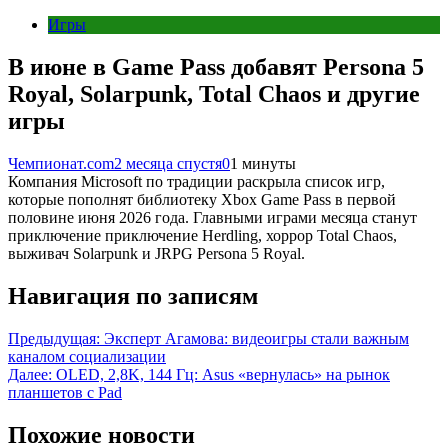
Игры
В июне в Game Pass добавят Persona 5
Royal, Solarpunk, Total Chaos и другие
игры
Чемпионат.com
2 месяца спустя
0
1 минуты
Компания Microsoft по традиции раскрыла список игр,
которые пополнят библиотеку Xbox Game Pass в первой
половине июня 2026 года. Главными играми месяца станут
приключение приключение Herdling, хоррор Total Chaos,
выживач Solarpunk и JRPG Persona 5 Royal.
Навигация по записям
Предыдущая:
Эксперт Агамова: видеоигры стали важным
каналом социализации
Далее:
OLED, 2,8K, 144 Гц: Asus «вернулась» на рынок
планшетов с Pad
Похожие новости