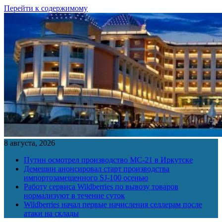
Перейти к содержимому
8 августа, 2026
Путин осмотрел производство МС-21 в Иркутске
Демешин анонсировал старт производства
импортозамещенного SJ-100 осенью
Работу сервиса Wildberries по вывозу товаров
нормализуют в течение суток
Wildberries начал первые начисления селлерам после
атаки на склады