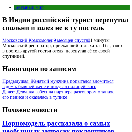
Безумный мир
В Индии российский турист перепутал
спальни и залез не в ту постель
Московский Комсомолец
9 месяцев спустя
0
1 минуты
Московский ресторатор, приехавший отдыхать в Гоа, залез
в постель другой гостьи отеля, перепутав её со своей
спутницей.
Навигация по записям
Предыдущая:
Женатый мужчина попытался вломиться
в дом к бывшей жене и покусал полицейского
Далее:
Девушка взбесила партнера разговором о запахе
его пениса и оказалась в тупике
Похожие новости
Порномодель рассказала о самых
необычных запросах поклонников