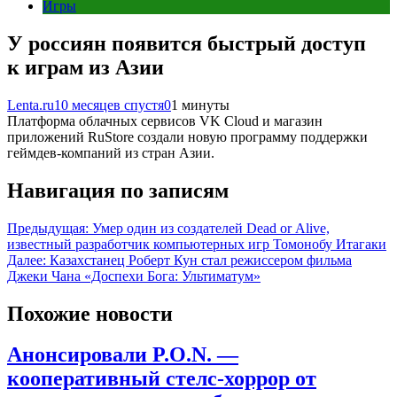
Игры
У россиян появится быстрый доступ
к играм из Азии
Lenta.ru
10 месяцев спустя
0
1 минуты
Платформа облачных сервисов VK Cloud и магазин
приложений RuStore создали новую программу поддержки
геймдев-компаний из стран Азии.
Навигация по записям
Предыдущая:
Умер один из создателей Dead or Alive,
известный разработчик компьютерных игр Томонобу Итагаки
Далее:
Казахстанец Роберт Кун стал режиссером фильма
Джеки Чана «Доспехи Бога: Ультиматум»
Похожие новости
Анонсировали P.O.N. —
кооперативный стелс-хоррор от