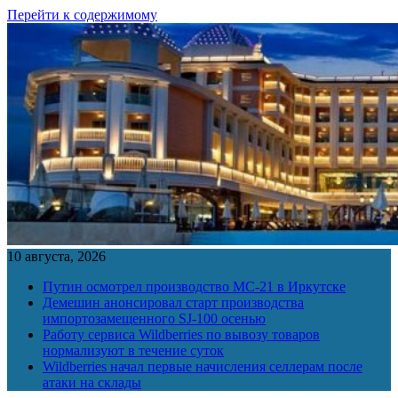
Перейти к содержимому
10 августа, 2026
Путин осмотрел производство МС-21 в Иркутске
Демешин анонсировал старт производства
импортозамещенного SJ-100 осенью
Работу сервиса Wildberries по вывозу товаров
нормализуют в течение суток
Wildberries начал первые начисления селлерам после
атаки на склады