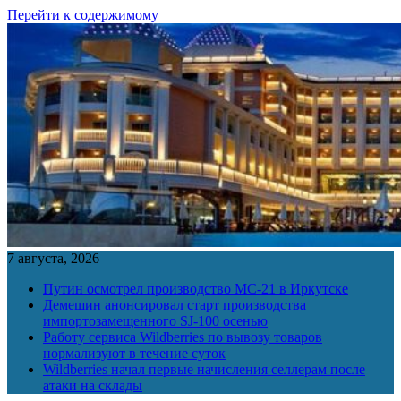
Перейти к содержимому
7 августа, 2026
Путин осмотрел производство МС-21 в Иркутске
Демешин анонсировал старт производства
импортозамещенного SJ-100 осенью
Работу сервиса Wildberries по вывозу товаров
нормализуют в течение суток
Wildberries начал первые начисления селлерам после
атаки на склады