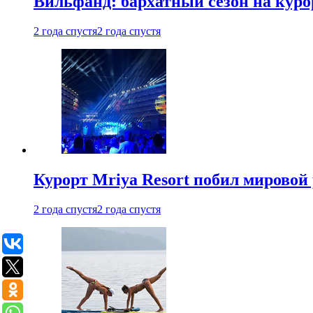
Вильфанд: бархатный сезон на куро
2 года спустя
2 года спустя
Курорт Mriya Resort побил мировой
2 года спустя
2 года спустя