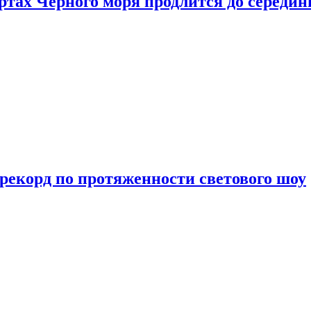
ртах Черного моря продлится до середи
 рекорд по протяженности светового шоу