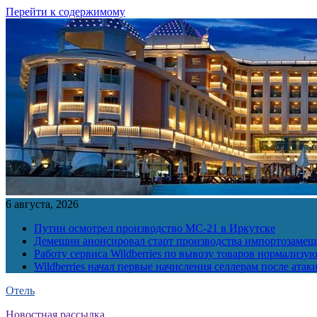
Перейти к содержимому
6 августа, 2026
Путин осмотрел производство МС-21 в Иркутске
Демешин анонсировал старт производства импортозамещ
Работу сервиса Wildberries по вывозу товаров нормализую
Wildberries начал первые начисления селлерам после атак
Отель
Новостная рассылка