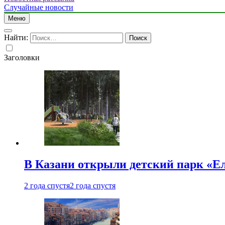
Случайные новости
Меню
Найти:
Заголовки
В Казани открыли детский парк «Е
2 года спустя
2 года спустя