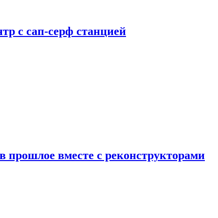
тр с сап-серф станцией
в прошлое вместе с реконструкторами