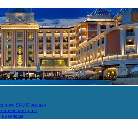
енного SJ-100 осенью
т в течение суток
и на склады