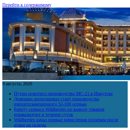
Перейти к содержимому
9 августа, 2026
Путин осмотрел производство МС-21 в Иркутске
Демешин анонсировал старт производства
импортозамещенного SJ-100 осенью
Работу сервиса Wildberries по вывозу товаров
нормализуют в течение суток
Wildberries начал первые начисления селлерам после
атаки на склады