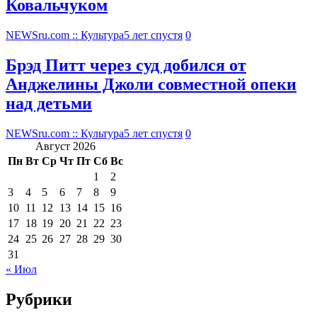
Ковальчуком
NEWSru.com :: Культура
5 лет спустя
0
Брэд Питт через суд добился от
Анджелины Джоли совместной опеки
над детьми
NEWSru.com :: Культура
5 лет спустя
0
Август 2026
Пн
Вт
Ср
Чт
Пт
Сб
Вс
1
2
3
4
5
6
7
8
9
10
11
12
13
14
15
16
17
18
19
20
21
22
23
24
25
26
27
28
29
30
31
« Июл
Рубрики