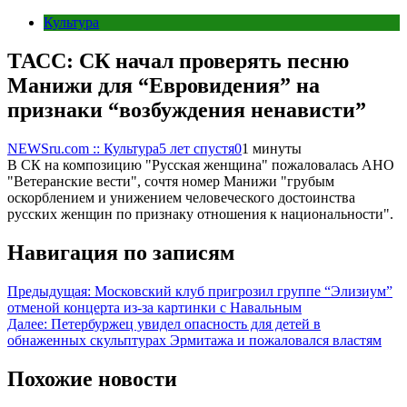
Культура
ТАСС: СК начал проверять песню
Манижи для “Евровидения” на
признаки “возбуждения ненависти”
NEWSru.com :: Культура
5 лет спустя
0
1 минуты
В СК на композицию "Русская женщина" пожаловалась АНО
"Ветеранские вести", сочтя номер Манижи "грубым
оскорблением и унижением человеческого достоинства
русских женщин по признаку отношения к национальности".
Навигация по записям
Предыдущая:
Московский клуб пригрозил группе “Элизиум”
отменой концерта из-за картинки с Навальным
Далее:
Петербуржец увидел опасность для детей в
обнаженных скульптурах Эрмитажа и пожаловался властям
Похожие новости