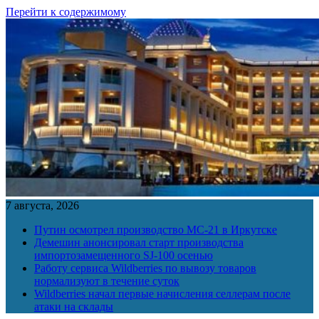
Перейти к содержимому
7 августа, 2026
Путин осмотрел производство МС-21 в Иркутске
Демешин анонсировал старт производства
импортозамещенного SJ-100 осенью
Работу сервиса Wildberries по вывозу товаров
нормализуют в течение суток
Wildberries начал первые начисления селлерам после
атаки на склады