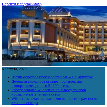
Перейти к содержимому
6 августа, 2026
Путин осмотрел производство МС-21 в Иркутске
Демешин анонсировал старт производства
импортозамещенного SJ-100 осенью
Работу сервиса Wildberries по вывозу товаров
нормализуют в течение суток
Wildberries начал первые начисления селлерам после
атаки на склады