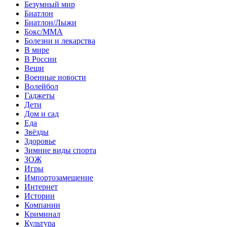
Безумный мир
Биатлон
Биатлон/Лыжи
Бокс/MMA
Болезни и лекарства
В мире
В России
Вещи
Военные новости
Волейбол
Гаджеты
Дети
Дом и сад
Еда
Звёзды
Здоровье
Зимние виды спорта
ЗОЖ
Игры
Импортозамещение
Интернет
Истории
Компании
Криминал
Культура