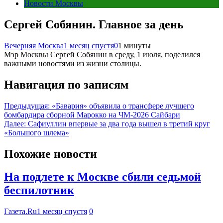
Новости Москвы
Сергей Собянин. Главное за день
Вечерняя Москва
1 месяц спустя
0
1 минуты
Мэр Москвы Сергей Собянин в среду, 1 июля, поделился
важными новостями из жизни столицы.
Навигация по записям
Предыдущая:
«Бавария» объявила о трансфере лучшего
бомбардира сборной Марокко на ЧМ-2026 Сайбари
Далее:
Сафиуллин впервые за два года вышел в третий круг
«Большого шлема»
Похожие новости
На подлете к Москве сбили седьмой
беспилотник
Газета.Ru
1 месяц спустя
0