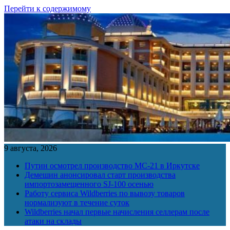
Перейти к содержимому
9 августа, 2026
Путин осмотрел производство МС-21 в Иркутске
Демешин анонсировал старт производства
импортозамещенного SJ-100 осенью
Работу сервиса Wildberries по вывозу товаров
нормализуют в течение суток
Wildberries начал первые начисления селлерам после
атаки на склады