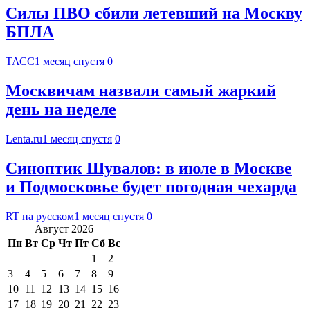
Силы ПВО сбили летевший на Москву
БПЛА
ТАСС
1 месяц спустя
0
Москвичам назвали самый жаркий
день на неделе
Lenta.ru
1 месяц спустя
0
Синоптик Шувалов: в июле в Москве
и Подмосковье будет погодная чехарда
RT на русском
1 месяц спустя
0
Август 2026
Пн
Вт
Ср
Чт
Пт
Сб
Вс
1
2
3
4
5
6
7
8
9
10
11
12
13
14
15
16
17
18
19
20
21
22
23