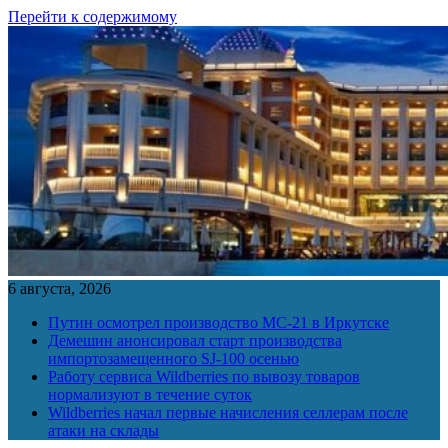
Перейти к содержимому
6 августа, 2026
Путин осмотрел производство МС-21 в Иркутске
Демешин анонсировал старт производства
импортозамещенного SJ-100 осенью
Работу сервиса Wildberries по вывозу товаров
нормализуют в течение суток
Wildberries начал первые начисления селлерам после
атаки на склады