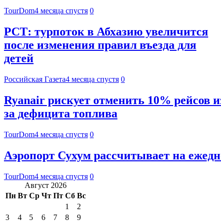
TourDom
4 месяца спустя
0
РСТ: турпоток в Абхазию увеличится
после изменения правил въезда для
детей
Российская Газета
4 месяца спустя
0
Ryanair рискует отменить 10% рейсов и
за дефицита топлива
TourDom
4 месяца спустя
0
Аэропорт Сухум рассчитывает на ежедн
TourDom
4 месяца спустя
0
Август 2026
Пн
Вт
Ср
Чт
Пт
Сб
Вс
1
2
3
4
5
6
7
8
9