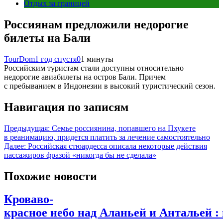
Отдых за границей
Россиянам предложили недорогие
билеты на Бали
TourDom
1 год спустя
0
1 минуты
Российским туристам стали доступны относительно
недорогие авиабилеты на остров Бали. Причем
с пребыванием в Индонезии в высокий туристический сезон.
Навигация по записям
Предыдущая:
Семье россиянина, попавшего на Пхукете
в реанимацию, придется платить за лечение самостоятельно
Далее:
Российская стюардесса описала некоторые действия
пассажиров фразой «никогда бы не сделала»
Похожие новости
Кроваво-
красное небо над Аланьей и Антальей :