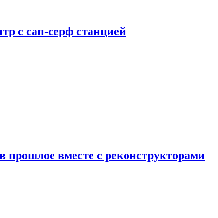
тр с сап-серф станцией
в прошлое вместе с реконструкторами