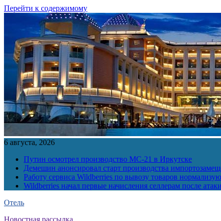
Перейти к содержимому
6 августа, 2026
Путин осмотрел производство МС-21 в Иркутске
Демешин анонсировал старт производства импортозамещ
Работу сервиса Wildberries по вывозу товаров нормализую
Wildberries начал первые начисления селлерам после атак
Отель
Новостная рассылка