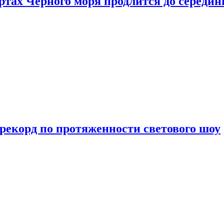
ртах Черного моря продлится до середи
 рекорд по протяженности светового шоу