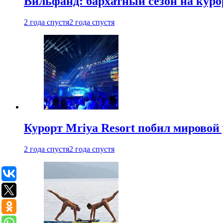
Вильфанд: бархатный сезон на куро
2 года спустя
2 года спустя
Курорт Mriya Resort побил мировой
2 года спустя
2 года спустя