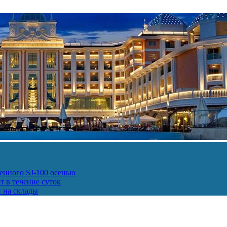
енного SJ-100 осенью
т в течение суток
и на склады