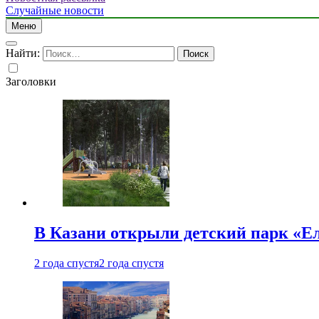
Случайные новости
Меню
Найти:
Заголовки
В Казани открыли детский парк «Е
2 года спустя
2 года спустя