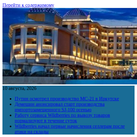
Перейти к содержимому
10 августа, 2026
Путин осмотрел производство МС-21 в Иркутске
Демешин анонсировал старт производства
импортозамещенного SJ-100 осенью
Работу сервиса Wildberries по вывозу товаров
нормализуют в течение суток
Wildberries начал первые начисления селлерам после
атаки на склады