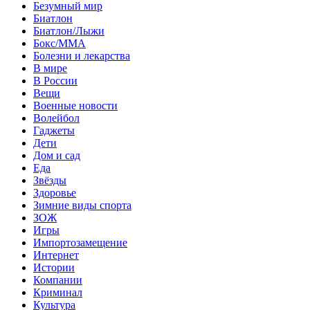
Безумный мир
Биатлон
Биатлон/Лыжи
Бокс/MMA
Болезни и лекарства
В мире
В России
Вещи
Военные новости
Волейбол
Гаджеты
Дети
Дом и сад
Еда
Звёзды
Здоровье
Зимние виды спорта
ЗОЖ
Игры
Импортозамещение
Интернет
Истории
Компании
Криминал
Культура