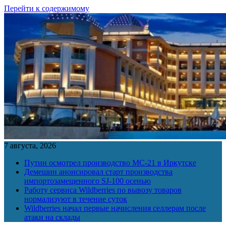
Перейти к содержимому
7 августа, 2026
Путин осмотрел производство МС-21 в Иркутске
Демешин анонсировал старт производства
импортозамещенного SJ-100 осенью
Работу сервиса Wildberries по вывозу товаров
нормализуют в течение суток
Wildberries начал первые начисления селлерам после
атаки на склады