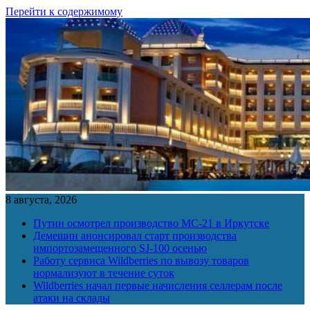
Перейти к содержимому
8 августа, 2026
Путин осмотрел производство МС-21 в Иркутске
Демешин анонсировал старт производства
импортозамещенного SJ-100 осенью
Работу сервиса Wildberries по вывозу товаров
нормализуют в течение суток
Wildberries начал первые начисления селлерам после
атаки на склады