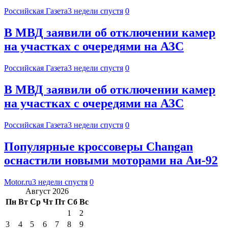
Российская Газета
3 недели спустя
0
В МВД заявили об отключении камер
на участках с очередями на АЗС
Российская Газета
3 недели спустя
0
В МВД заявили об отключении камер
на участках с очередями на АЗС
Российская Газета
3 недели спустя
0
Популярные кроссоверы Changan
оснастили новыми моторами на Аи-92
Motor.ru
3 недели спустя
0
Август 2026
Пн
Вт
Ср
Чт
Пт
Сб
Вс
1
2
3
4
5
6
7
8
9