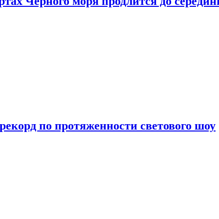
ртах Черного моря продлится до середи
 рекорд по протяженности светового шоу