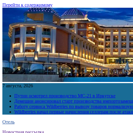
Перейти к содержимому
7 августа, 2026
Путин осмотрел производство МС-21 в Иркутске
Демешин анонсировал старт производства импортозамещ
Работу сервиса Wildberries по вывозу товаров нормализую
Wildberries начал первые начисления селлерам после атак
Отель
Новостная рассылка