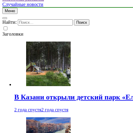
Случайные новости
Меню
Найти:
Заголовки
В Казани открыли детский парк «Е
2 года спустя
2 года спустя