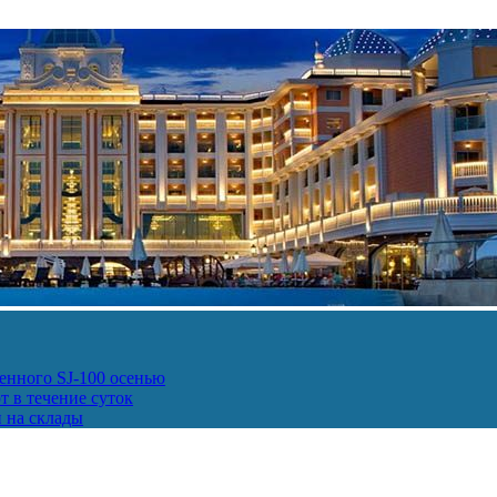
енного SJ-100 осенью
т в течение суток
и на склады