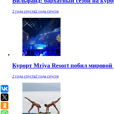
Вильфанд: бархатный сезон на куро
2 года спустя
2 года спустя
Курорт Mriya Resort побил мировой
2 года спустя
2 года спустя