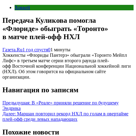
Хоккей
Передача Куликова помогла
«Флориде» обыграть «Торонто»
в матче плей-офф НХЛ
Газета.Ru
1 год спустя
0
1 минуты
Хоккеисты «Флориды Пантерз» обыграли «Торонто Мейпл
Лифс» в третьем матче серии второго раунда плей-
офф Восточной конференции Национальной хоккейной лиги
(НХЛ). Об этом говорится на официальном сайте
организации.
Навигация по записям
Предыдущая:
В «Реале» приняли решение по будущему
Эндрика
Далее:
Маршан повторил рекорд НХЛ по голам в овертайме
плей-офф среди левых нападающих
Похожие новости