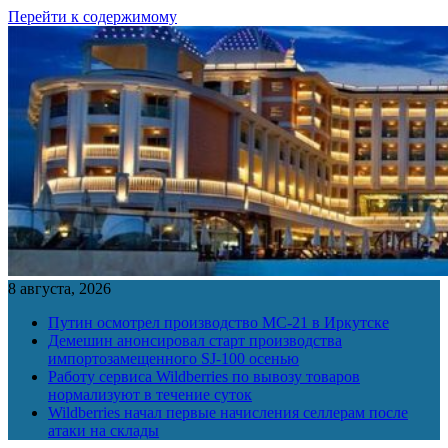
Перейти к содержимому
8 августа, 2026
Путин осмотрел производство МС-21 в Иркутске
Демешин анонсировал старт производства
импортозамещенного SJ-100 осенью
Работу сервиса Wildberries по вывозу товаров
нормализуют в течение суток
Wildberries начал первые начисления селлерам после
атаки на склады