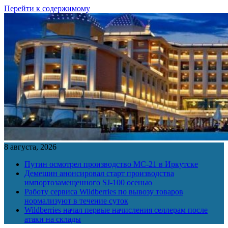
Перейти к содержимому
8 августа, 2026
Путин осмотрел производство МС-21 в Иркутске
Демешин анонсировал старт производства
импортозамещенного SJ-100 осенью
Работу сервиса Wildberries по вывозу товаров
нормализуют в течение суток
Wildberries начал первые начисления селлерам после
атаки на склады